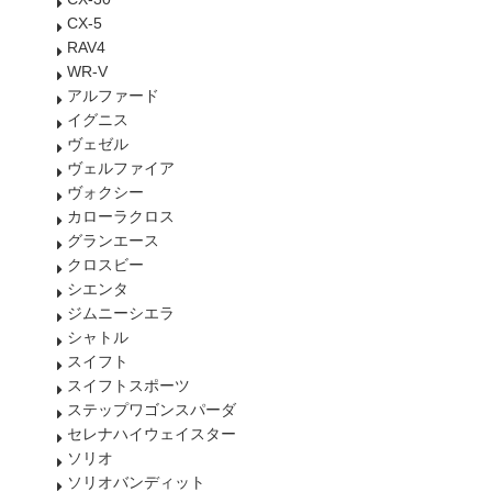
CX-5
RAV4
WR-V
アルファード
イグニス
ヴェゼル
ヴェルファイア
ヴォクシー
カローラクロス
グランエース
クロスビー
シエンタ
ジムニーシエラ
シャトル
スイフト
スイフトスポーツ
ステップワゴンスパーダ
セレナハイウェイスター
ソリオ
ソリオバンディット