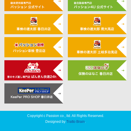
Copyright c Passion co., ltd. All Rights Reserved.
Designed by
Tratto Brain
.