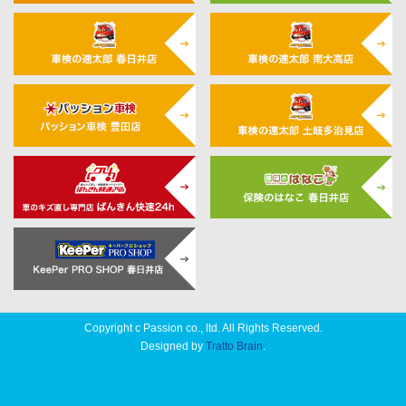
Copyright c Passion co., ltd. All Rights Reserved.
Designed by
Tratto Brain
.