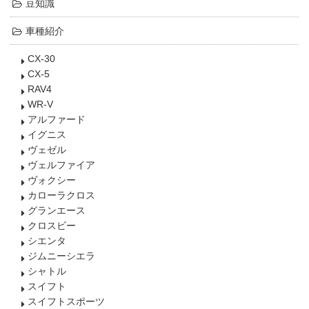
豆知識
車種紹介
CX-30
CX-5
RAV4
WR-V
アルファード
イグニス
ヴェゼル
ヴェルファイア
ヴォクシー
カローラクロス
グランエース
クロスビー
シエンタ
ジムニーシエラ
シャトル
スイフト
スイフトスポーツ