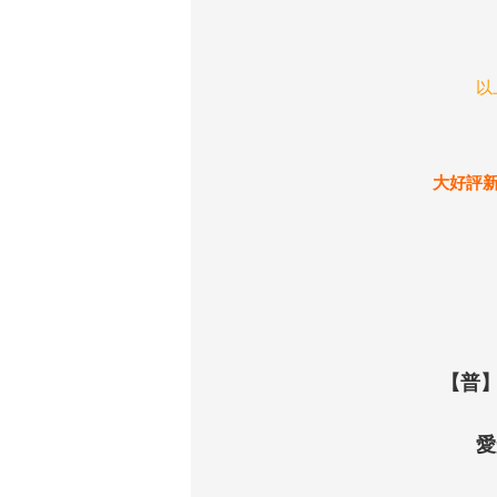
以
大好評
【普
愛