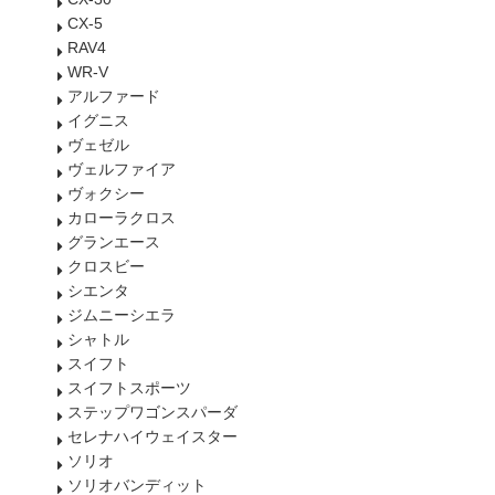
CX-5
RAV4
WR-V
アルファード
イグニス
ヴェゼル
ヴェルファイア
ヴォクシー
カローラクロス
グランエース
クロスビー
シエンタ
ジムニーシエラ
シャトル
スイフト
スイフトスポーツ
ステップワゴンスパーダ
セレナハイウェイスター
ソリオ
ソリオバンディット