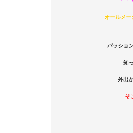
オールメー
パッショ
知
外出
そ