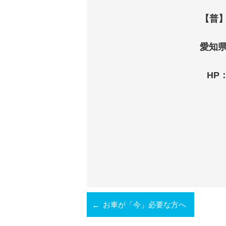
【普
愛知県
HP
お車が「今」必要な方へ