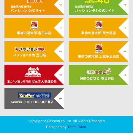
Copyright c Passion co., ltd. All Rights Reserved.
Designed by
Tratto Brain
.