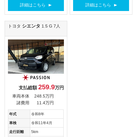
詳細はこちら
詳細はこちら
シエンタ
トヨタ
1.5 G 7人
259.9
支払総額
万円
車両本体
248.5万円
諸費用
11.4万円
年式
令和8年
車検
令和11年4月
走行距離
5km