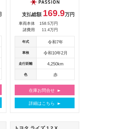
169.9
円
支払総額
万円
車両本体
158.5万円
諸費用
11.4万円
令和7年
年式
令和10年2月
車検
4,250km
走行距離
赤
色
在庫お問合せ
詳細はこちら
トヨタ
ライズ
1.2 X