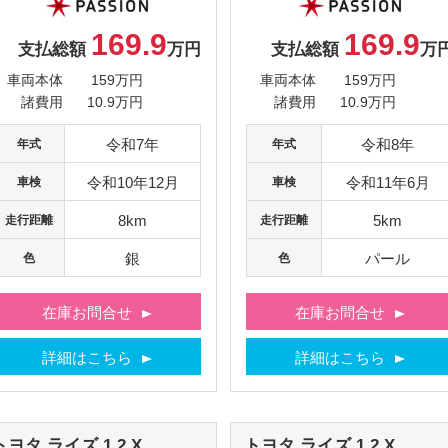
169.9
169.9
支払総額
万円
支払総額
万
車両本体
159万円
車両本体
159万円
諸費用
10.9万円
諸費用
10.9万円
令和7年
令和8年
年式
年式
令和10年12月
令和11年6月
車検
車検
8km
5km
走行距離
走行距離
銀
パール
色
色
在庫お問合せ
在庫お問合せ
詳細はこちら
詳細はこちら
トヨタ
ライズ
1.2 X
トヨタ
ライズ
1.2 X