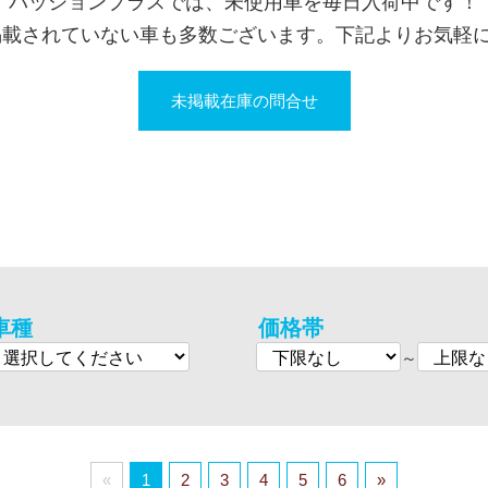
パッションプラスでは、未使用車を毎日入荷中です！
掲載されていない車も多数ございます。下記よりお気軽
未掲載在庫の問合せ
車種
価格帯
～
«
1
2
3
4
5
6
»