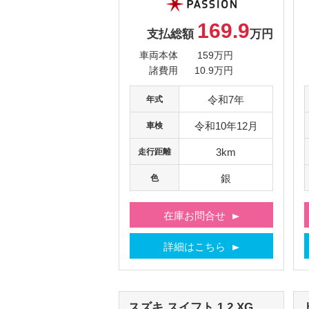
169.9
支払総額
万円
車両本体
159万円
諸費用
10.9万円
令和7年
年式
令和10年12月
車検
3km
走行距離
銀
色
在庫お問合せ
詳細はこちら
スズキ
スイフト
1.2 XG