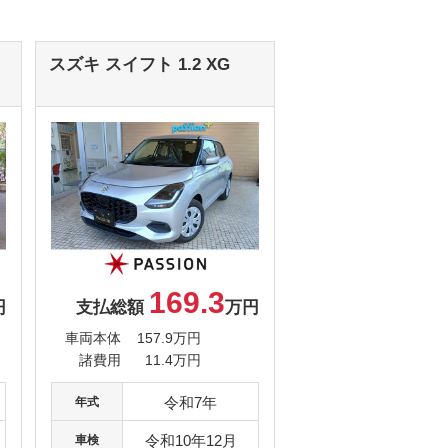
スズキ
スイフト
1.2 XG
169.3
円
支払総額
万円
車両本体
157.9万円
諸費用
11.4万円
令和7年
年式
令和10年12月
車検