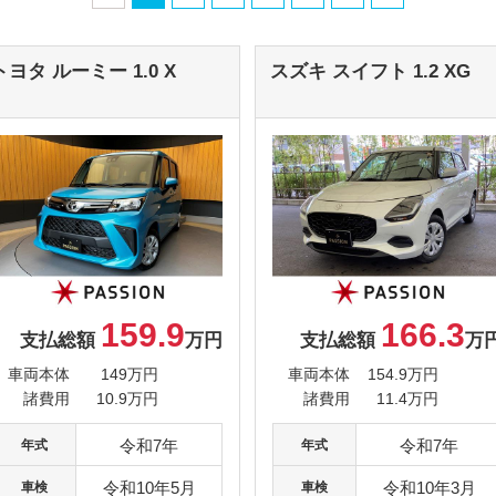
トヨタ
ルーミー
1.0 X
スズキ
スイフト
1.2 XG
159.9
166.3
支払総額
万円
支払総額
万
車両本体
149万円
車両本体
154.9万円
諸費用
10.9万円
諸費用
11.4万円
令和7年
令和7年
年式
年式
令和10年5月
令和10年3月
車検
車検