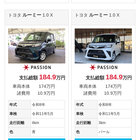
ルーミー
ルーミー
トヨタ
1.0 X
トヨタ
1.0 X
184.9
184.9
支払総額
万円
支払総額
万円
車両本体
174万円
車両本体
174万円
諸費用
10.9万円
諸費用
10.9万円
年式
令和8年
年式
令和8年
車検
令和11年5月
車検
令和11年5月
走行距離
4km
走行距離
3km
色
青
色
パール