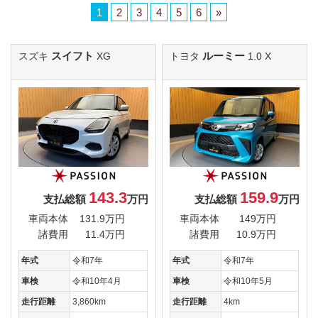
1
2
3
4
5
6
»
スイフト
ルーミー
スズキ
XG
トヨタ
1.0 X
143.3
159.9
支払総額
万円
支払総額
万円
車両本体
131.9万円
車両本体
149万円
諸費用
11.4万円
諸費用
10.9万円
年式
令和7年
年式
令和7年
車検
令和10年4月
車検
令和10年5月
走行距離
3,860km
走行距離
4km