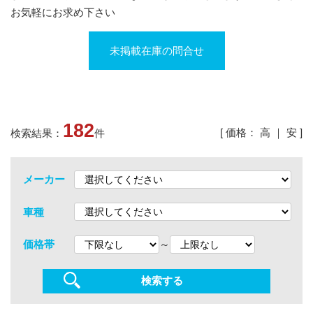
お気軽にお求め下さい
未掲載在庫の問合せ
182
[ 価格：
高
｜
安
]
検索結果：
件
メーカー
車種
～
価格帯