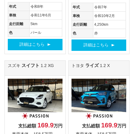
年式
令和8年
年式
令和7年
車検
令和11年6月
車検
令和10年2月
走行距離
5km
走行距離
4,250km
色
パール
色
赤
詳細はこちら
詳細はこちら
スイフト
ライズ
スズキ
1.2 XG
トヨタ
1.2 X
169.9
169.9
支払総額
万円
支払総額
万円