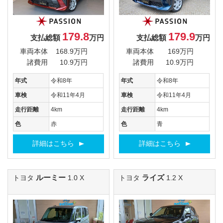
179.8
179.9
支払総額
万円
支払総額
万円
車両本体
168.9万円
車両本体
169万円
諸費用
10.9万円
諸費用
10.9万円
年式
令和8年
年式
令和8年
車検
令和11年4月
車検
令和11年4月
走行距離
4km
走行距離
4km
色
赤
色
青
詳細はこちら
詳細はこちら
ルーミー
ライズ
トヨタ
1.0 X
トヨタ
1.2 X