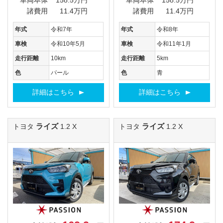
車両本体
158.5万円
車両本体
158.5万円
諸費用
11.4万円
諸費用
11.4万円
年式
令和7年
年式
令和8年
車検
令和10年5月
車検
令和11年1月
走行距離
10km
走行距離
5km
色
パール
色
青
詳細はこちら
詳細はこちら
ライズ
ライズ
トヨタ
1.2 X
トヨタ
1.2 X