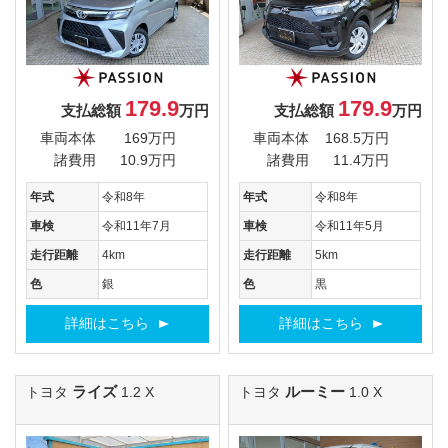
179.9
179.9
支払総額
万円
支払総額
万円
車両本体
169万円
車両本体
168.5万円
諸費用
10.9万円
諸費用
11.4万円
年式
令和8年
年式
令和8年
車検
令和11年7月
車検
令和11年5月
走行距離
4km
走行距離
5km
色
銀
色
黒
詳細はこちら
詳細はこちら
ライズ
ルーミー
トヨタ
1.2 X
トヨタ
1.0 X