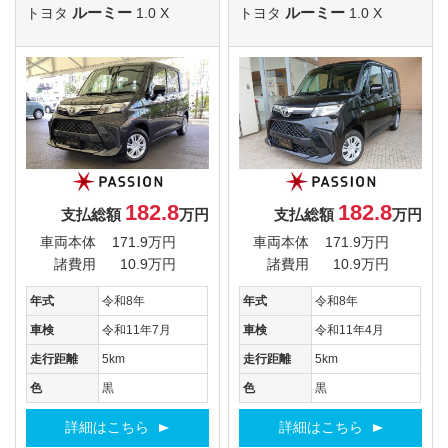
ルーミー
ルーミー
トヨタ
1.0 X
トヨタ
1.0 X
182.8
182.8
支払総額
万円
支払総額
万円
車両本体
171.9万円
車両本体
171.9万円
諸費用
10.9万円
諸費用
10.9万円
年式
令和8年
年式
令和8年
車検
令和11年7月
車検
令和11年4月
走行距離
5km
走行距離
5km
色
黒
色
黒
詳細はこちら
詳細はこちら