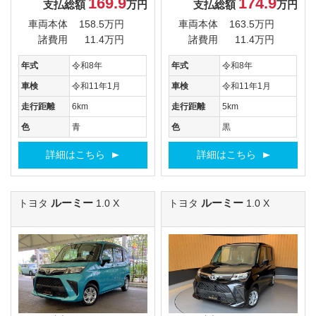
169.9
174.9
支払総額
万円
支払総額
万円
車両本体
158.5万円
車両本体
163.5万円
諸費用
11.4万円
諸費用
11.4万円
年式
令和8年
年式
令和8年
車検
令和11年1月
車検
令和11年1月
走行距離
6km
走行距離
5km
色
青
色
黒
詳細はこちら
詳細はこちら
ルーミー
ルーミー
トヨタ
1.0 X
トヨタ
1.0 X