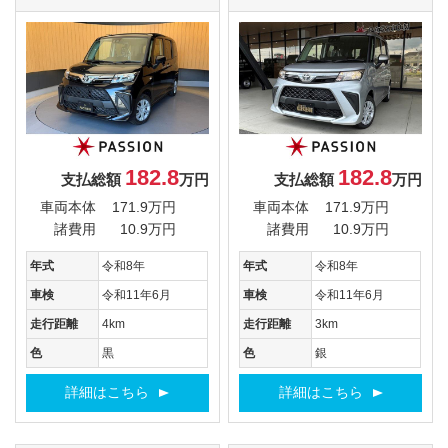
182.8
182.8
支払総額
万円
支払総額
万円
車両本体
171.9万円
車両本体
171.9万円
諸費用
10.9万円
諸費用
10.9万円
年式
令和8年
年式
令和8年
車検
令和11年6月
車検
令和11年6月
走行距離
4km
走行距離
3km
色
黒
色
銀
詳細はこちら
詳細はこちら