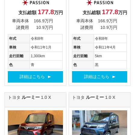
177.8
177.8
支払総額
万円
支払総額
万円
車両本体
166.9万円
車両本体
166.9万円
諸費用
10.9万円
諸費用
10.9万円
年式
令和8年
年式
令和8年
車検
令和11年1月
車検
令和11年4月
走行距離
1,300km
走行距離
5km
色
青
色
黒
詳細はこちら
詳細はこちら
ルーミー
ルーミー
トヨタ
1.0 X
トヨタ
1.0 X