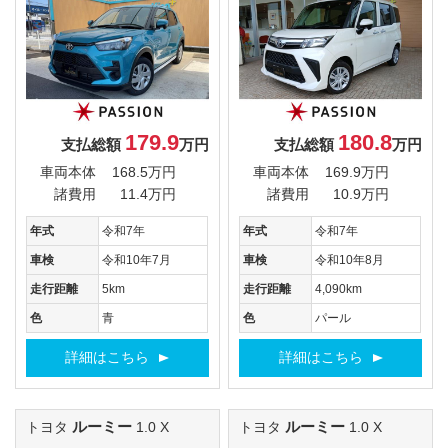
179.9
180.8
支払総額
万円
支払総額
万円
車両本体
168.5万円
車両本体
169.9万円
諸費用
11.4万円
諸費用
10.9万円
年式
令和7年
年式
令和7年
車検
令和10年7月
車検
令和10年8月
走行距離
5km
走行距離
4,090km
色
青
色
パール
詳細はこちら
詳細はこちら
ルーミー
ルーミー
トヨタ
1.0 X
トヨタ
1.0 X