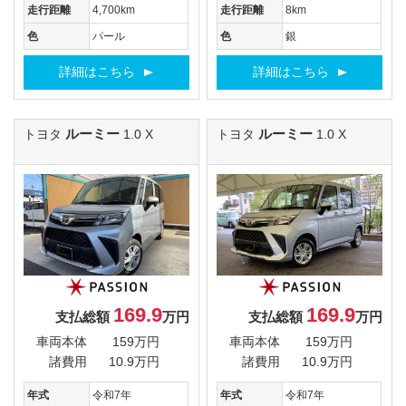
走行距離
4,700km
走行距離
8km
色
パール
色
銀
詳細はこちら
詳細はこちら
ルーミー
ルーミー
トヨタ
1.0 X
トヨタ
1.0 X
169.9
169.9
支払総額
万円
支払総額
万円
車両本体
159万円
車両本体
159万円
諸費用
10.9万円
諸費用
10.9万円
年式
令和7年
年式
令和7年