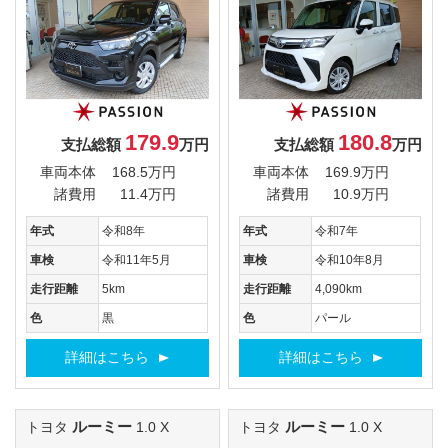
179.9
180.8
支払総額
万円
支払総額
万円
車両本体
168.5万円
車両本体
169.9万円
諸費用
11.4万円
諸費用
10.9万円
年式
令和8年
年式
令和7年
車検
令和11年5月
車検
令和10年8月
走行距離
5km
走行距離
4,090km
色
黒
色
パール
詳細はこちら
詳細はこちら
ルーミー
ルーミー
トヨタ
1.0 X
トヨタ
1.0 X