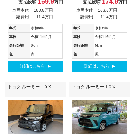
169.9
174.9
支払総額
万円
支払総額
万円
車両本体
158.5万円
車両本体
163.5万円
諸費用
11.4万円
諸費用
11.4万円
年式
令和8年
年式
令和8年
車検
令和11年1月
車検
令和11年1月
走行距離
6km
走行距離
5km
色
青
色
黒
詳細はこちら
詳細はこちら
ルーミー
ルーミー
トヨタ
1.0 X
トヨタ
1.0 X