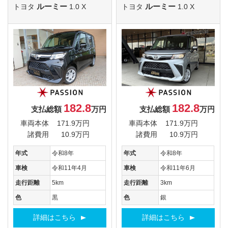
ルーミー
ルーミー
トヨタ
1.0 X
トヨタ
1.0 X
182.8
182.8
支払総額
万円
支払総額
万円
車両本体
171.9万円
車両本体
171.9万円
諸費用
10.9万円
諸費用
10.9万円
年式
令和8年
年式
令和8年
車検
令和11年4月
車検
令和11年6月
走行距離
5km
走行距離
3km
色
黒
色
銀
詳細はこちら
詳細はこちら