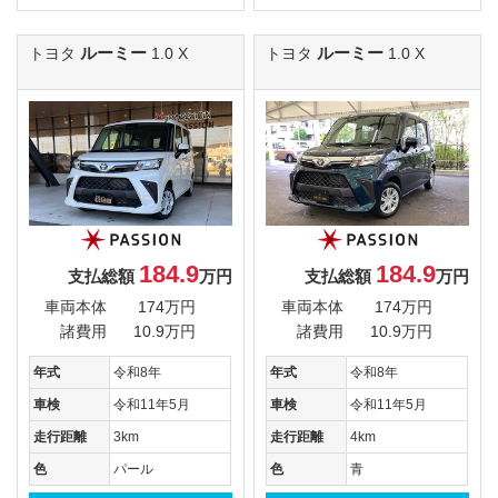
ルーミー
ルーミー
トヨタ
1.0 X
トヨタ
1.0 X
184.9
184.9
支払総額
万円
支払総額
万円
車両本体
174万円
車両本体
174万円
諸費用
10.9万円
諸費用
10.9万円
年式
令和8年
年式
令和8年
車検
令和11年5月
車検
令和11年5月
走行距離
3km
走行距離
4km
色
パール
色
青