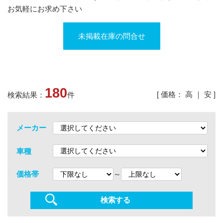
お気軽にお求め下さい
未掲載在庫の問合せ
180
[ 価格：
高
｜
安
]
検索結果：
件
メーカー
車種
～
価格帯