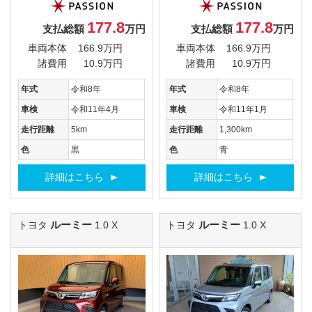
177.8
177.8
支払総額
万円
支払総額
万円
車両本体
166.9万円
車両本体
166.9万円
諸費用
10.9万円
諸費用
10.9万円
年式
令和8年
年式
令和8年
車検
令和11年4月
車検
令和11年1月
走行距離
5km
走行距離
1,300km
色
黒
色
青
詳細はこちら
詳細はこちら
ルーミー
ルーミー
トヨタ
1.0 X
トヨタ
1.0 X