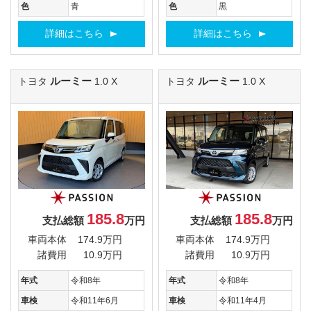
色
青
色
黒
詳細はこちら
詳細はこちら
ルーミー
ルーミー
トヨタ
1.0 X
トヨタ
1.0 X
185.8
185.8
支払総額
万円
支払総額
万円
車両本体
174.9万円
車両本体
174.9万円
諸費用
10.9万円
諸費用
10.9万円
年式
令和8年
年式
令和8年
車検
令和11年6月
車検
令和11年4月