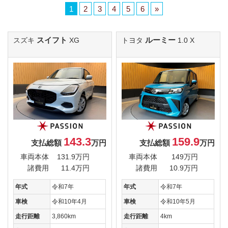
1
2
3
4
5
6
»
スイフト
ルーミー
スズキ
XG
トヨタ
1.0 X
143.3
159.9
支払総額
万円
支払総額
万円
車両本体
131.9万円
車両本体
149万円
諸費用
11.4万円
諸費用
10.9万円
年式
令和7年
年式
令和7年
車検
令和10年4月
車検
令和10年5月
走行距離
3,860km
走行距離
4km