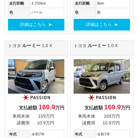
走行距離
4,700km
走行距離
8km
色
パール
色
銀
詳細はこちら
詳細はこちら
ルーミー
ルーミー
トヨタ
1.0 X
トヨタ
1.0 X
169.9
169.9
支払総額
万円
支払総額
万円
車両本体
159万円
車両本体
159万円
諸費用
10.9万円
諸費用
10.9万円
年式
令和7年
年式
令和7年