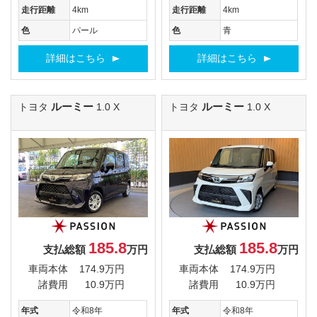
走行距離
4km
走行距離
4km
色
パール
色
青
詳細はこちら
詳細はこちら
ルーミー
ルーミー
トヨタ
1.0 X
トヨタ
1.0 X
185.8
185.8
支払総額
万円
支払総額
万円
車両本体
174.9万円
車両本体
174.9万円
諸費用
10.9万円
諸費用
10.9万円
年式
令和8年
年式
令和8年