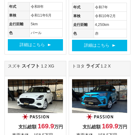
年式
令和8年
年式
令和7年
車検
令和11年6月
車検
令和10年2月
走行距離
5km
走行距離
4,250km
色
パール
色
赤
詳細はこちら
詳細はこちら
スイフト
ライズ
スズキ
1.2 XG
トヨタ
1.2 X
169.9
169.9
支払総額
万円
支払総額
万円