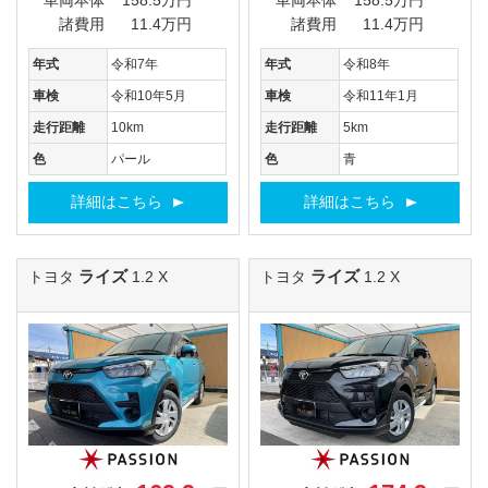
車両本体
158.5万円
車両本体
158.5万円
諸費用
11.4万円
諸費用
11.4万円
年式
令和7年
年式
令和8年
車検
令和10年5月
車検
令和11年1月
走行距離
10km
走行距離
5km
色
パール
色
青
詳細はこちら
詳細はこちら
ライズ
ライズ
トヨタ
1.2 X
トヨタ
1.2 X