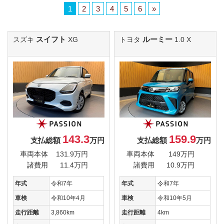
1
2
3
4
5
6
»
スイフト
ルーミー
スズキ
XG
トヨタ
1.0 X
143.3
159.9
支払総額
万円
支払総額
万円
車両本体
131.9万円
車両本体
149万円
諸費用
11.4万円
諸費用
10.9万円
年式
令和7年
年式
令和7年
車検
令和10年4月
車検
令和10年5月
走行距離
3,860km
走行距離
4km