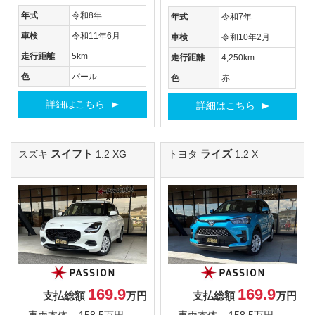
年式
令和8年
年式
令和7年
車検
令和11年6月
車検
令和10年2月
走行距離
5km
走行距離
4,250km
色
パール
色
赤
詳細はこちら
詳細はこちら
スイフト
ライズ
スズキ
1.2 XG
トヨタ
1.2 X
169.9
169.9
支払総額
万円
支払総額
万円