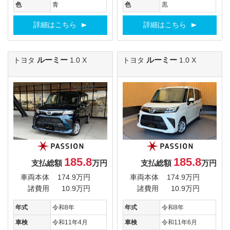
色
青
色
黒
詳細はこちら
詳細はこちら
ルーミー
ルーミー
トヨタ
1.0 X
トヨタ
1.0 X
185.8
185.8
支払総額
万円
支払総額
万円
車両本体
174.9万円
車両本体
174.9万円
諸費用
10.9万円
諸費用
10.9万円
年式
令和8年
年式
令和8年
車検
令和11年4月
車検
令和11年6月