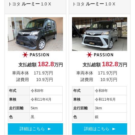
ルーミー
ルーミー
トヨタ
1.0 X
トヨタ
1.0 X
182.8
182.8
支払総額
万円
支払総額
万円
車両本体
171.9万円
車両本体
171.9万円
諸費用
10.9万円
諸費用
10.9万円
年式
令和8年
年式
令和8年
車検
令和11年4月
車検
令和11年6月
走行距離
5km
走行距離
3km
色
黒
色
銀
詳細はこちら
詳細はこちら