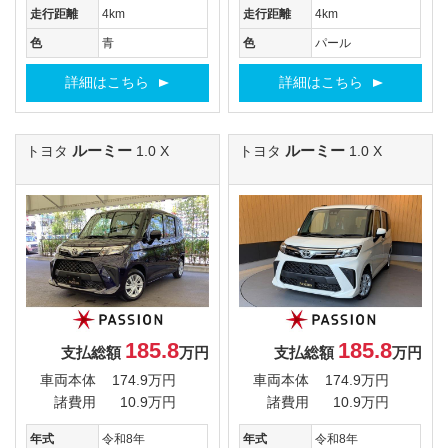
走行距離
4km
走行距離
4km
色
青
色
パール
詳細はこちら
詳細はこちら
ルーミー
ルーミー
トヨタ
1.0 X
トヨタ
1.0 X
185.8
185.8
支払総額
万円
支払総額
万円
車両本体
174.9万円
車両本体
174.9万円
諸費用
10.9万円
諸費用
10.9万円
年式
令和8年
年式
令和8年