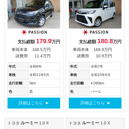
179.9
180.8
支払総額
万円
支払総額
万円
車両本体
168.5万円
車両本体
169.9万円
諸費用
11.4万円
諸費用
10.9万円
年式
令和8年
年式
令和7年
車検
令和11年5月
車検
令和10年8月
走行距離
5km
走行距離
4,090km
色
黒
色
パール
詳細はこちら
詳細はこちら
ルーミー
ルーミー
トヨタ
1.0 X
トヨタ
1.0 X