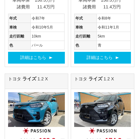
車両本体
158.5万円
車両本体
158.5万円
諸費用
11.4万円
諸費用
11.4万円
年式
令和7年
年式
令和8年
車検
令和10年5月
車検
令和11年1月
走行距離
10km
走行距離
5km
色
パール
色
青
詳細はこちら
詳細はこちら
ライズ
ライズ
トヨタ
1.2 X
トヨタ
1.2 X