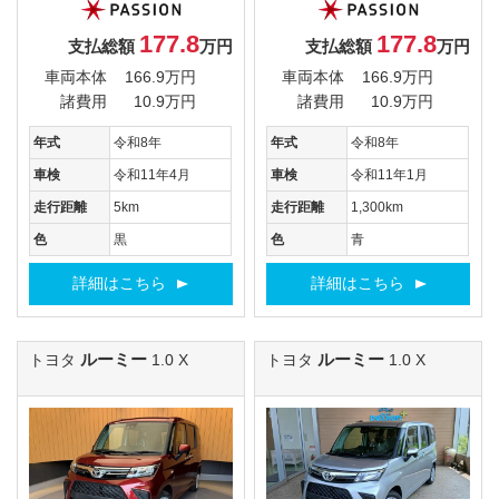
177.8
177.8
支払総額
万円
支払総額
万円
車両本体
166.9万円
車両本体
166.9万円
諸費用
10.9万円
諸費用
10.9万円
年式
令和8年
年式
令和8年
車検
令和11年4月
車検
令和11年1月
走行距離
5km
走行距離
1,300km
色
黒
色
青
詳細はこちら
詳細はこちら
ルーミー
ルーミー
トヨタ
1.0 X
トヨタ
1.0 X