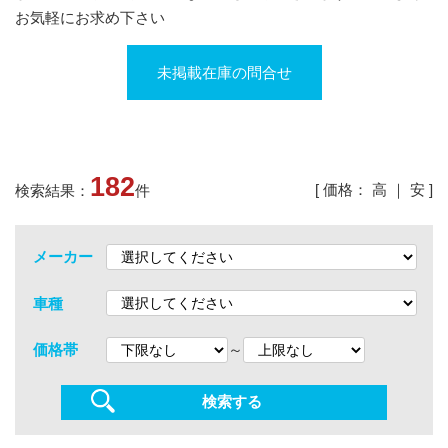
お気軽にお求め下さい
未掲載在庫の問合せ
182
[ 価格：
高
｜
安
]
検索結果：
件
メーカー
車種
～
価格帯