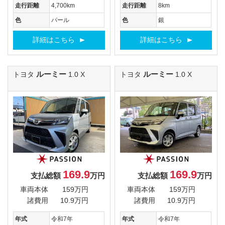
走行距離
4,700km
走行距離
8km
色
パール
色
銀
詳細はこちら
詳細はこちら
ルーミー
ルーミー
トヨタ
1.0 X
トヨタ
1.0 X
169.9
169.9
支払総額
万円
支払総額
万円
車両本体
159万円
車両本体
159万円
諸費用
10.9万円
諸費用
10.9万円
年式
令和7年
年式
令和7年