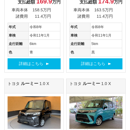
169.9
174.9
支払総額
万円
支払総額
万円
車両本体
158.5万円
車両本体
163.5万円
諸費用
11.4万円
諸費用
11.4万円
年式
令和8年
年式
令和8年
車検
令和11年1月
車検
令和11年1月
走行距離
6km
走行距離
5km
色
青
色
黒
詳細はこちら
詳細はこちら
ルーミー
ルーミー
トヨタ
1.0 X
トヨタ
1.0 X