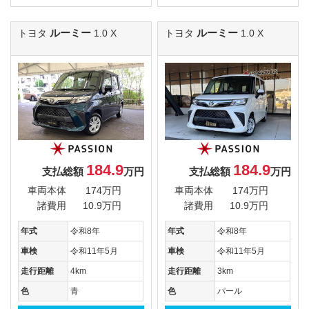
ルーミー
ルーミー
トヨタ
1.0 X
トヨタ
1.0 X
184.9
184.9
支払総額
万円
支払総額
万円
車両本体
174万円
車両本体
174万円
諸費用
10.9万円
諸費用
10.9万円
年式
令和8年
年式
令和8年
車検
令和11年5月
車検
令和11年5月
走行距離
4km
走行距離
3km
色
青
色
パール