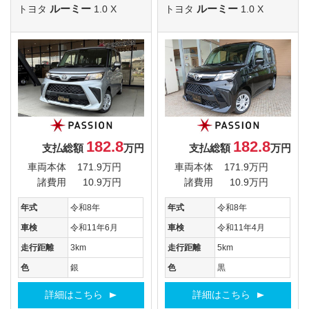
ルーミー
ルーミー
トヨタ
1.0 X
トヨタ
1.0 X
182.8
182.8
支払総額
万円
支払総額
万円
車両本体
171.9万円
車両本体
171.9万円
諸費用
10.9万円
諸費用
10.9万円
年式
令和8年
年式
令和8年
車検
令和11年6月
車検
令和11年4月
走行距離
3km
走行距離
5km
色
銀
色
黒
詳細はこちら
詳細はこちら