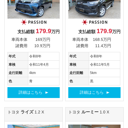
179.9
179.9
支払総額
万円
支払総額
万円
車両本体
169万円
車両本体
168.5万円
諸費用
10.9万円
諸費用
11.4万円
年式
令和8年
年式
令和8年
車検
令和11年4月
車検
令和11年5月
走行距離
4km
走行距離
5km
色
青
色
黒
詳細はこちら
詳細はこちら
ライズ
ルーミー
トヨタ
1.2 X
トヨタ
1.0 X