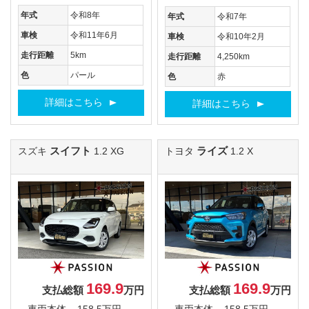
年式
令和8年
年式
令和7年
車検
令和11年6月
車検
令和10年2月
走行距離
5km
走行距離
4,250km
色
パール
色
赤
詳細はこちら
詳細はこちら
スイフト
ライズ
スズキ
1.2 XG
トヨタ
1.2 X
169.9
169.9
支払総額
万円
支払総額
万円