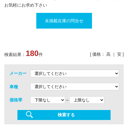
お気軽にお求め下さい
未掲載在庫の問合せ
180
[ 価格：
高
｜
安
]
検索結果：
件
メーカー
車種
～
価格帯