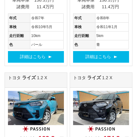
車両本体
158.5万円
車両本体
158.5万円
諸費用
11.4万円
諸費用
11.4万円
年式
令和7年
年式
令和8年
車検
令和10年5月
車検
令和11年1月
走行距離
10km
走行距離
5km
色
パール
色
青
詳細はこちら
詳細はこちら
ライズ
ライズ
トヨタ
1.2 X
トヨタ
1.2 X