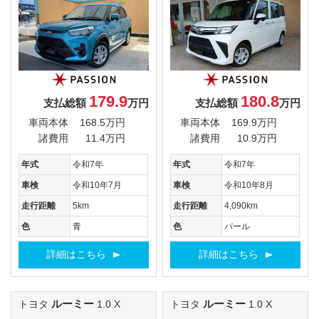
179.9
180.8
支払総額
万円
支払総額
万円
車両本体
168.5万円
車両本体
169.9万円
諸費用
11.4万円
諸費用
10.9万円
年式
令和7年
年式
令和7年
車検
令和10年7月
車検
令和10年8月
走行距離
5km
走行距離
4,090km
色
青
色
パール
詳細はこちら
詳細はこちら
ルーミー
ルーミー
トヨタ
1.0 X
トヨタ
1.0 X