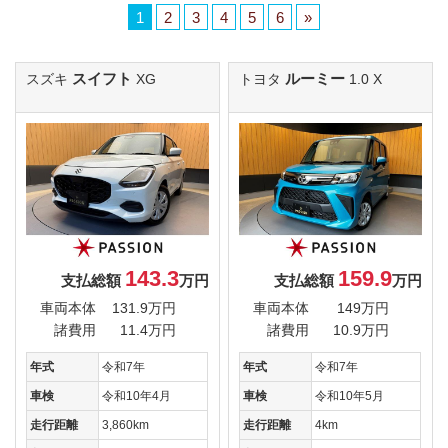
1
2
3
4
5
6
»
スイフト
ルーミー
スズキ
XG
トヨタ
1.0 X
143.3
159.9
支払総額
万円
支払総額
万円
車両本体
131.9万円
車両本体
149万円
諸費用
11.4万円
諸費用
10.9万円
年式
令和7年
年式
令和7年
車検
令和10年4月
車検
令和10年5月
走行距離
3,860km
走行距離
4km