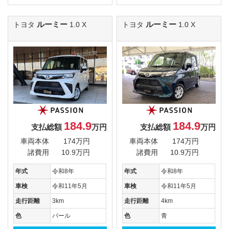
ルーミー
ルーミー
トヨタ
1.0 X
トヨタ
1.0 X
184.9
184.9
支払総額
万円
支払総額
万円
車両本体
174万円
車両本体
174万円
諸費用
10.9万円
諸費用
10.9万円
年式
令和8年
年式
令和8年
車検
令和11年5月
車検
令和11年5月
走行距離
3km
走行距離
4km
色
パール
色
青