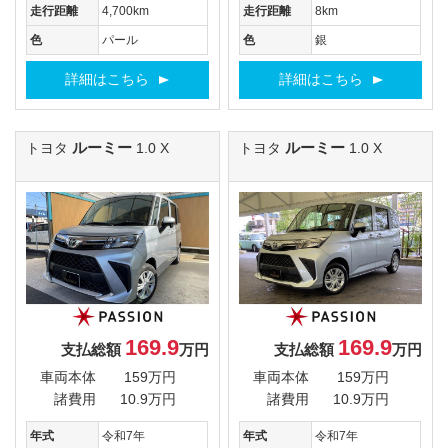
走行距離
4,700km
走行距離
8km
色
パール
色
銀
詳細はこちら
詳細はこちら
ルーミー
ルーミー
トヨタ
1.0 X
トヨタ
1.0 X
169.9
169.9
支払総額
万円
支払総額
万円
車両本体
159万円
車両本体
159万円
諸費用
10.9万円
諸費用
10.9万円
年式
令和7年
年式
令和7年