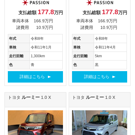
177.8
177.8
支払総額
万円
支払総額
万円
車両本体
166.9万円
車両本体
166.9万円
諸費用
10.9万円
諸費用
10.9万円
年式
令和8年
年式
令和8年
車検
令和11年1月
車検
令和11年4月
走行距離
1,300km
走行距離
5km
色
青
色
黒
詳細はこちら
詳細はこちら
ルーミー
ルーミー
トヨタ
1.0 X
トヨタ
1.0 X