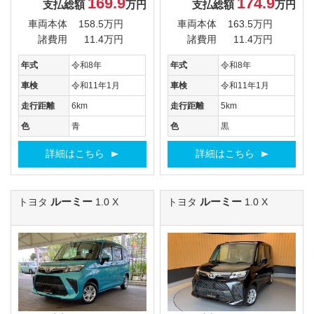
169.9
174.9
支払総額
万円
支払総額
万円
車両本体
158.5万円
車両本体
163.5万円
諸費用
11.4万円
諸費用
11.4万円
年式
令和8年
年式
令和8年
車検
令和11年1月
車検
令和11年1月
走行距離
6km
走行距離
5km
色
青
色
黒
詳細はこちら
詳細はこちら
ルーミー
ルーミー
トヨタ
1.0 X
トヨタ
1.0 X