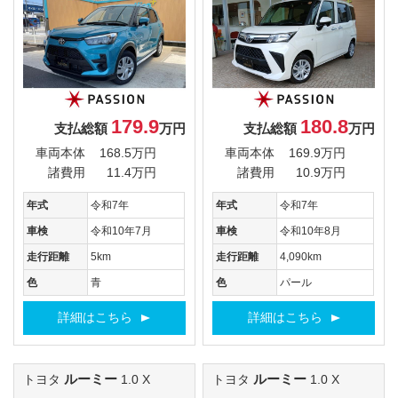
179.9
180.8
支払総額
万円
支払総額
万円
車両本体
168.5万円
車両本体
169.9万円
諸費用
11.4万円
諸費用
10.9万円
年式
令和7年
年式
令和7年
車検
令和10年7月
車検
令和10年8月
走行距離
5km
走行距離
4,090km
色
青
色
パール
詳細はこちら
詳細はこちら
ルーミー
ルーミー
トヨタ
1.0 X
トヨタ
1.0 X