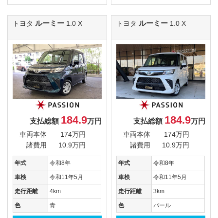
ルーミー
ルーミー
トヨタ
1.0 X
トヨタ
1.0 X
184.9
184.9
支払総額
万円
支払総額
万円
車両本体
174万円
車両本体
174万円
諸費用
10.9万円
諸費用
10.9万円
年式
令和8年
年式
令和8年
車検
令和11年5月
車検
令和11年5月
走行距離
4km
走行距離
3km
色
青
色
パール