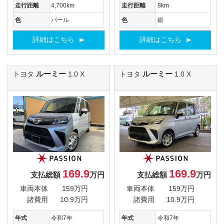
走行距離
4,700km
走行距離
8km
色
パール
色
銀
詳細はこちら
詳細はこちら
ルーミー
ルーミー
トヨタ
1.0 X
トヨタ
1.0 X
169.9
169.9
支払総額
万円
支払総額
万円
車両本体
159万円
車両本体
159万円
諸費用
10.9万円
諸費用
10.9万円
年式
令和7年
年式
令和7年