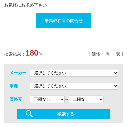
お気軽にお求め下さい
未掲載在庫の問合せ
180
[ 価格：
高
｜
安
]
検索結果：
件
メーカー
車種
～
価格帯