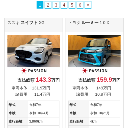
1
2
3
4
5
6
»
スイフト
ルーミー
スズキ
XG
トヨタ
1.0 X
143.3
159.9
支払総額
万円
支払総額
万円
車両本体
131.9万円
車両本体
149万円
諸費用
11.4万円
諸費用
10.9万円
年式
令和7年
年式
令和7年
車検
令和10年4月
車検
令和10年5月
走行距離
3,860km
走行距離
4km