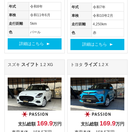
年式
令和8年
年式
令和7年
車検
令和11年6月
車検
令和10年2月
走行距離
5km
走行距離
4,250km
色
パール
色
赤
詳細はこちら
詳細はこちら
スイフト
ライズ
スズキ
1.2 XG
トヨタ
1.2 X
169.9
169.9
支払総額
万円
支払総額
万円