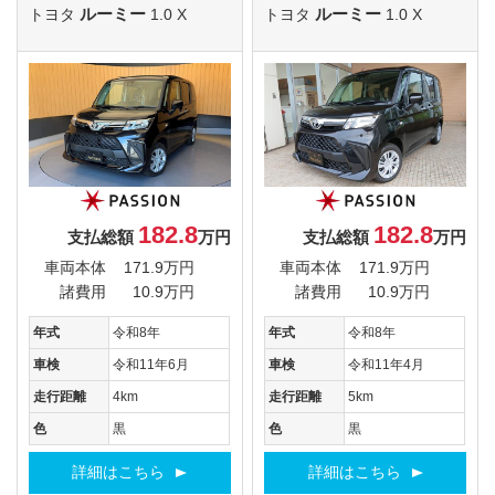
ルーミー
ルーミー
トヨタ
1.0 X
トヨタ
1.0 X
182.8
182.8
支払総額
万円
支払総額
万円
車両本体
171.9万円
車両本体
171.9万円
諸費用
10.9万円
諸費用
10.9万円
年式
令和8年
年式
令和8年
車検
令和11年6月
車検
令和11年4月
走行距離
4km
走行距離
5km
色
黒
色
黒
詳細はこちら
詳細はこちら