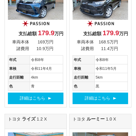
179.9
179.9
支払総額
万円
支払総額
万円
車両本体
169万円
車両本体
168.5万円
諸費用
10.9万円
諸費用
11.4万円
年式
令和8年
年式
令和8年
車検
令和11年4月
車検
令和11年5月
走行距離
4km
走行距離
5km
色
青
色
黒
詳細はこちら
詳細はこちら
ライズ
ルーミー
トヨタ
1.2 X
トヨタ
1.0 X