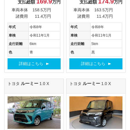
169.9
174.9
支払総額
万円
支払総額
万円
車両本体
158.5万円
車両本体
163.5万円
諸費用
11.4万円
諸費用
11.4万円
年式
令和8年
年式
令和8年
車検
令和11年1月
車検
令和11年1月
走行距離
6km
走行距離
5km
色
青
色
黒
詳細はこちら
詳細はこちら
ルーミー
ルーミー
トヨタ
1.0 X
トヨタ
1.0 X