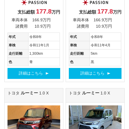
177.8
177.8
支払総額
万円
支払総額
万円
車両本体
166.9万円
車両本体
166.9万円
諸費用
10.9万円
諸費用
10.9万円
年式
令和8年
年式
令和8年
車検
令和11年1月
車検
令和11年4月
走行距離
1,300km
走行距離
5km
色
青
色
黒
詳細はこちら
詳細はこちら
ルーミー
ルーミー
トヨタ
1.0 X
トヨタ
1.0 X