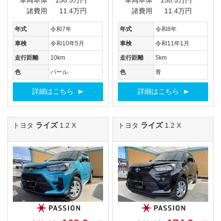
車両本体
158.5万円
車両本体
158.5万円
諸費用
11.4万円
諸費用
11.4万円
年式
令和7年
年式
令和8年
車検
令和10年5月
車検
令和11年1月
走行距離
10km
走行距離
5km
色
パール
色
青
詳細はこちら
詳細はこちら
ライズ
ライズ
トヨタ
1.2 X
トヨタ
1.2 X