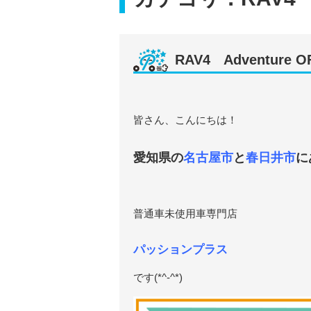
RAV4 Adventure O
皆さん、こんにちは！
愛知県の
名古屋市
と
春日井市
に
普通車未使用車専門店
パッションプラス
です(*^-^*)