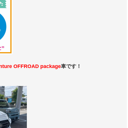
ture OFFROAD package
車です！