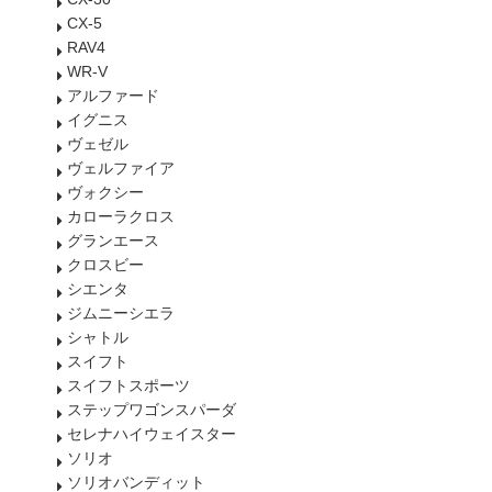
CX-5
RAV4
WR-V
アルファード
イグニス
ヴェゼル
ヴェルファイア
ヴォクシー
カローラクロス
グランエース
クロスビー
シエンタ
ジムニーシエラ
シャトル
スイフト
スイフトスポーツ
ステップワゴンスパーダ
セレナハイウェイスター
ソリオ
ソリオバンディット