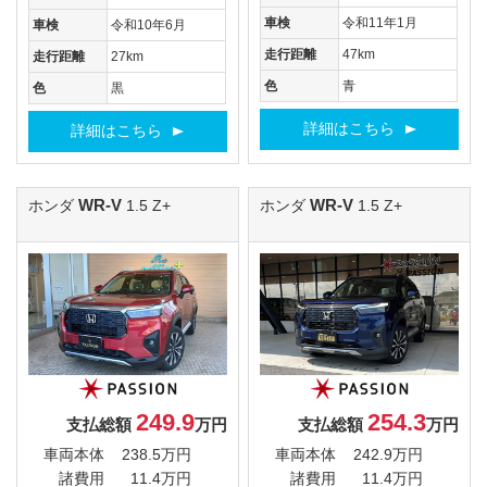
車検
令和11年1月
車検
令和10年6月
走行距離
47km
走行距離
27km
色
青
色
黒
詳細はこちら
詳細はこちら
WR-V
WR-V
ホンダ
1.5 Z+
ホンダ
1.5 Z+
249.9
254.3
支払総額
万円
支払総額
万円
車両本体
238.5万円
車両本体
242.9万円
諸費用
11.4万円
諸費用
11.4万円