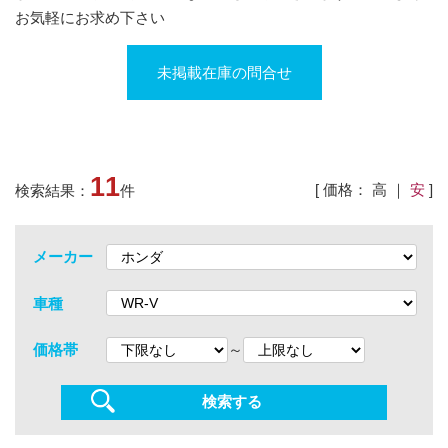
お気軽にお求め下さい
未掲載在庫の問合せ
11
[ 価格：
高
｜
安
]
検索結果：
件
メーカー
車種
～
価格帯