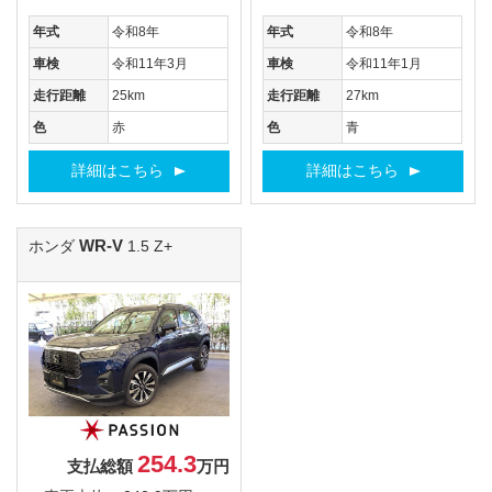
年式
令和8年
年式
令和8年
車検
令和11年3月
車検
令和11年1月
走行距離
25km
走行距離
27km
色
赤
色
青
詳細はこちら
詳細はこちら
WR-V
ホンダ
1.5 Z+
254.3
支払総額
万円