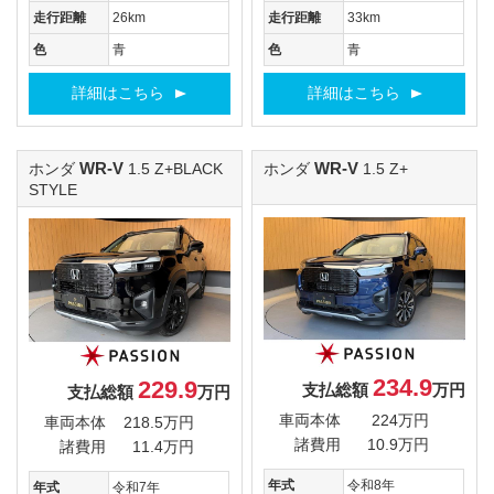
走行距離
26km
走行距離
33km
色
青
色
青
詳細はこちら
詳細はこちら
WR-V
WR-V
ホンダ
1.5 Z+BLACK
ホンダ
1.5 Z+
STYLE
234.9
229.9
支払総額
万円
支払総額
万円
車両本体
224万円
車両本体
218.5万円
諸費用
10.9万円
諸費用
11.4万円
年式
令和8年
年式
令和7年