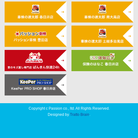
Copyright c Passion co., ltd. All Rights Reserved.
Designed by
Tratto Brain
.